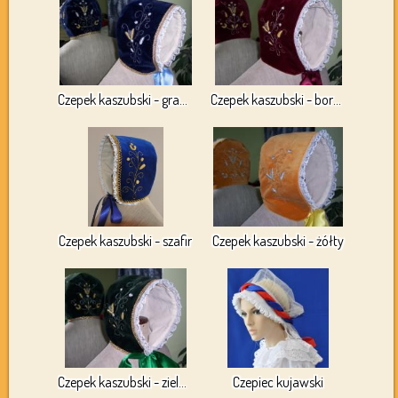
Czepek kaszubski - granat
Czepek kaszubski - bordowy
Czepek kaszubski - szafir
Czepek kaszubski - żółty
Czepek kaszubski - zielony
Czepiec kujawski