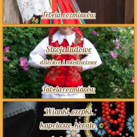
Tebela rozmiarów
Stroje ludowe
dziecięce i młodzieżowe
Tabela rozmiarów
Wianki, czepki,
kapelusze,
korale,