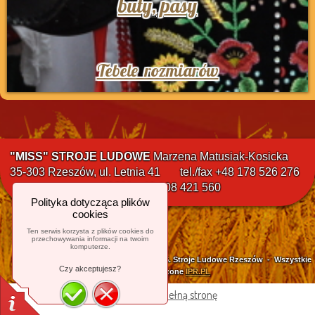
buty, pasy
Tebele rozmiarów
"MISS" STROJE LUDOWE
Marzena Matusiak-Kosicka
35-303 Rzeszów, ul. Letnia 41 tel./fax +48 178 526 276
GSM. +48 608 421 560
Polityka dotycząca plików
cookies
Ten serwis korzysta z plików cookies do
przechowywania informacji na twoim
komputerze.
© 2016. Stroje Ludowe Rzeszów - Wszystkie
Czy akceptujesz?
prawa zastrzeżone
IPR.PL
Przełącz się na pełną stronę