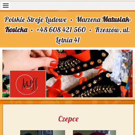
Polskie Stroje Ludowe •
Marzena
Matusiak-
Kosicka
•
+48 608 421 560
•
Rzeszów, ul.
Letnia 41
Czepce