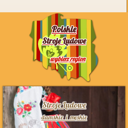
Polskie
Stroje Ludowe
wybierz
region
Stroje Ludowe
damskie i męskie