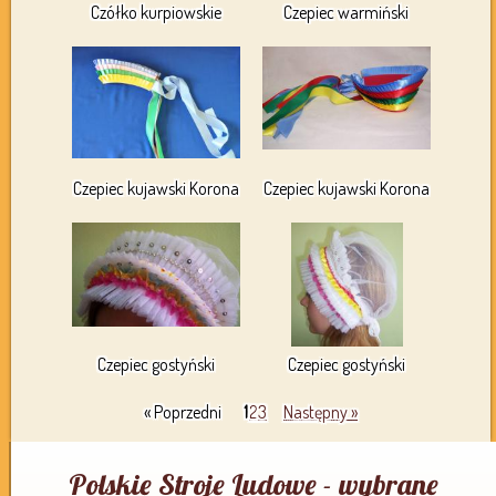
Czółko kurpiowskie
Czepiec warmiński
Czepiec kujawski Korona
Czepiec kujawski Korona
Czepiec gostyński
Czepiec gostyński
« Poprzedni
1
2
3
Następny »
Polskie Stroje Ludowe - wybrane